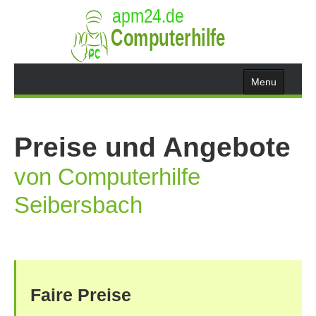
Menu
Home
Preise und Angebote
Leistungen
von Computerhilfe
Seibersbach
User-Info
Wissen
Suche
Faire Preise